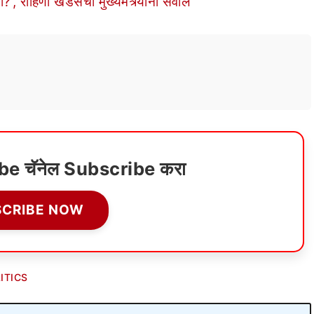
?’, रोहिणी खडसेंचा मुख्यमंत्र्यांना सवाल
ube चॅनेल Subscribe करा
SCRIBE NOW
ITICS