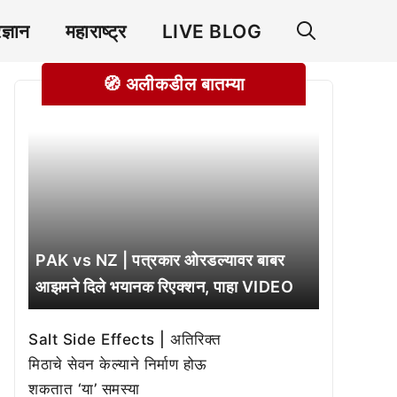
रज्ञान
महाराष्ट्र
LIVE BLOG
🧭 अलीकडील बातम्या
PAK vs NZ | पत्रकार ओरडल्यावर बाबर
आझमने दिले भयानक रिएक्शन, पाहा VIDEO
Salt Side Effects | अतिरिक्त
मिठाचे सेवन केल्याने निर्माण होऊ
शकतात ‘या’ समस्या