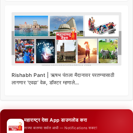
Rishabh Pant | ऋषभ पंतला मैदानावर परतण्यासाठी
लागणार ‘एवढा’ वेळ, डॉक्टर म्हणाले…
महाराष्ट्र देशा App डाउनलोड करा
ताज्या बातम्या सर्वात आधी — Notifications सकट!