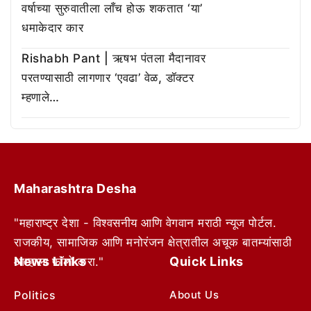
वर्षाच्या सुरुवातीला लाँच होऊ शकतात ‘या’
धमाकेदार कार
Rishabh Pant | ऋषभ पंतला मैदानावर
परतण्यासाठी लागणार ‘एवढा’ वेळ, डॉक्टर
म्हणाले…
Maharashtra Desha
"महाराष्ट्र देशा - विश्वसनीय आणि वेगवान मराठी न्यूज पोर्टल.
राजकीय, सामाजिक आणि मनोरंजन क्षेत्रातील अचूक बातम्यांसाठी
News Links
Quick Links
आम्हाला फॉलो करा."
Politics
About Us