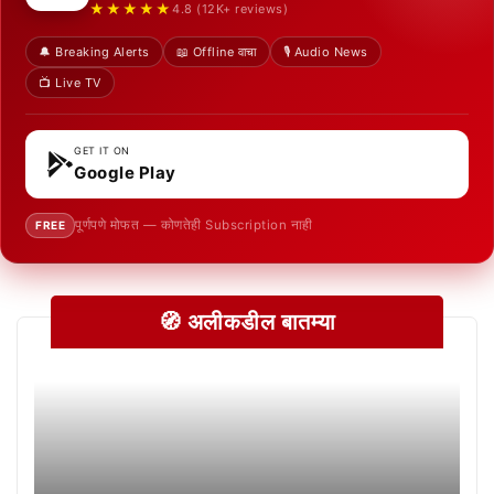
★★★★★
4.8 (12K+ reviews)
🔔 Breaking Alerts
📖 Offline वाचा
🎙️ Audio News
📺 Live TV
GET IT ON
Google Play
पूर्णपणे मोफत — कोणतेही Subscription नाही
FREE
🧭 अलीकडील बातम्या