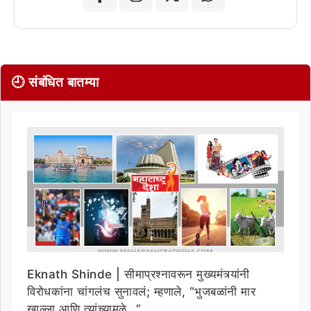
🕘 संबंधित बातम्या
Eknath Shinde | सीमाप्रश्नावरून मुख्यमंत्र्यांनी
विरोधकांना चांगलंच सुनावलं; म्हणाले, “भुजबळांनी मार
खाल्ला आणि त्यांच्यामुळे…”