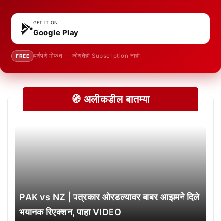
GET IT ON
Google Play
पूर्णपणे मोफत — कोणतेही Subscription नाही
FREE
🧭 अलीकडील बातम्या
PAK vs NZ | पत्रकार ओरडल्यावर बाबर आझमने दिले
भयानक रिएक्शन, पाहा VIDEO