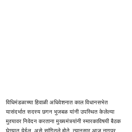
विधिमंडळाच्या हिवाळी अधिवेशनात काल विधानसभेत
यासंदर्भात सदस्य छगन भुजबळ यांनी उपस्थित केलेल्या
मुद्द्यावर निवेदन करताना मुख्यमंत्र्यांनी स्मारकाविषयी बैठक
घेण्यात येईल, असे सांगितले होते. त्यानुसार आज नागपूर