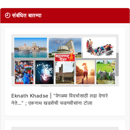
🕘 संबंधित बातम्या
Eknath Khadse | “वेगळ्या विदर्भासाठी लढा देणारे
नेते…” ; एकनाथ खडसेंची फडणवीसांना टोला