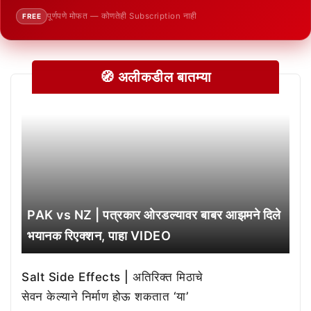
पूर्णपणे मोफत — कोणतेही Subscription नाही
FREE
🧭 अलीकडील बातम्या
PAK vs NZ | पत्रकार ओरडल्यावर बाबर आझमने दिले
भयानक रिएक्शन, पाहा VIDEO
Salt Side Effects | अतिरिक्त मिठाचे
सेवन केल्याने निर्माण होऊ शकतात ‘या’