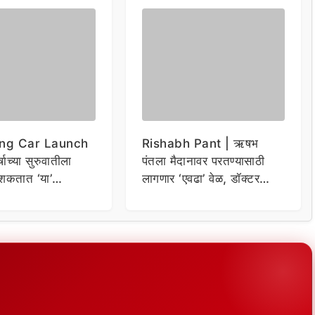
ng Car Launch
Rishabh Pant | ऋषभ
र्षाच्या सुरुवातीला
पंतला मैदानावर परतण्यासाठी
शकतात ‘या’
लागणार ‘एवढा’ वेळ, डॉक्टर
कार
म्हणाले…