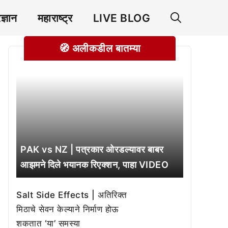
रज्ञान
महाराष्ट्र
LIVE BLOG
🧭 अलीकडील बातम्या
PAK vs NZ | पत्रकार ओरडल्यावर बाबर
आझमने दिले भयानक रिएक्शन, पाहा VIDEO
Salt Side Effects | अतिरिक्त
मिठाचे सेवन केल्याने निर्माण होऊ
शकतात ‘या’ समस्या