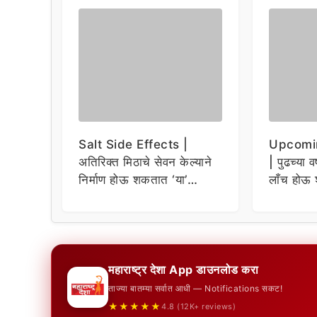
Salt Side Effects |
Upcomi
अतिरिक्त मिठाचे सेवन केल्याने
| पुढच्या व
निर्माण होऊ शकतात ‘या’
लाँच होऊ 
समस्या
धमाकेदार 
महाराष्ट्र देशा App डाउनलोड करा
ताज्या बातम्या सर्वात आधी — Notifications सकट!
★★★★★
4.8 (12K+ reviews)