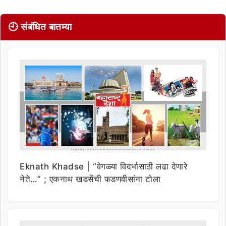
🕘 संबंधित बातम्या
Eknath Khadse | “वेगळ्या विदर्भासाठी लढा देणारे
नेते…” ; एकनाथ खडसेंची फडणवीसांना टोला