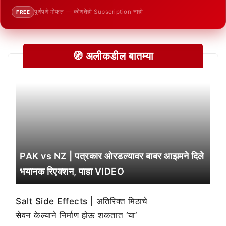
पूर्णपणे मोफत — कोणतेही Subscription नाही
FREE
🧭 अलीकडील बातम्या
PAK vs NZ | पत्रकार ओरडल्यावर बाबर आझमने दिले
भयानक रिएक्शन, पाहा VIDEO
Salt Side Effects | अतिरिक्त मिठाचे
सेवन केल्याने निर्माण होऊ शकतात ‘या’