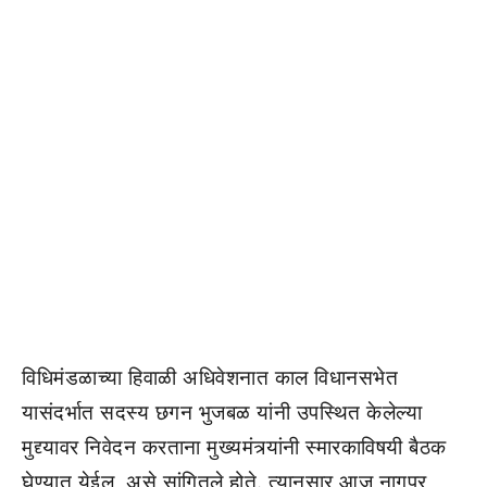
विधिमंडळाच्या हिवाळी अधिवेशनात काल विधानसभेत
यासंदर्भात सदस्य छगन भुजबळ यांनी उपस्थित केलेल्या
मुद्द्यावर निवेदन करताना मुख्यमंत्र्यांनी स्मारकाविषयी बैठक
घेण्यात येईल, असे सांगितले होते. त्यानुसार आज नागपूर