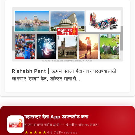
Rishabh Pant | ऋषभ पंतला मैदानावर परतण्यासाठी
लागणार ‘एवढा’ वेळ, डॉक्टर म्हणाले…
महाराष्ट्र देशा App डाउनलोड करा
ताज्या बातम्या सर्वात आधी — Notifications सकट!
★★★★★
4.8 (12K+ reviews)