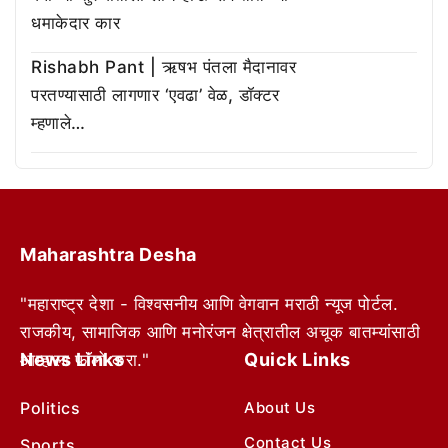
धमाकेदार कार
Rishabh Pant | ऋषभ पंतला मैदानावर
परतण्यासाठी लागणार ‘एवढा’ वेळ, डॉक्टर
म्हणाले…
Maharashtra Desha
"महाराष्ट्र देशा - विश्वसनीय आणि वेगवान मराठी न्यूज पोर्टल.
राजकीय, सामाजिक आणि मनोरंजन क्षेत्रातील अचूक बातम्यांसाठी
News Links
Quick Links
आम्हाला फॉलो करा."
Politics
About Us
Contact Us
Sports