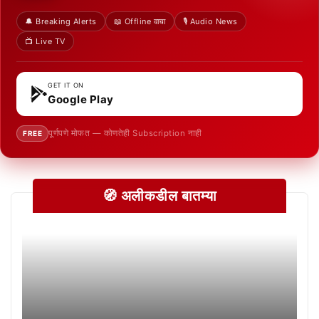
🔔 Breaking Alerts
📖 Offline वाचा
🎙️ Audio News
📺 Live TV
GET IT ON
Google Play
पूर्णपणे मोफत — कोणतेही Subscription नाही
FREE
🧭 अलीकडील बातम्या