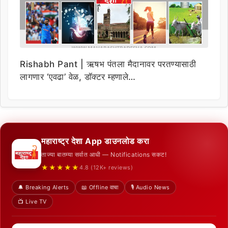
Rishabh Pant | ऋषभ पंतला मैदानावर परतण्यासाठी
लागणार ‘एवढा’ वेळ, डॉक्टर म्हणाले…
महाराष्ट्र देशा App डाउनलोड करा
ताज्या बातम्या सर्वात आधी — Notifications सकट!
★★★★★
4.8 (12K+ reviews)
🔔 Breaking Alerts
📖 Offline वाचा
🎙️ Audio News
📺 Live TV