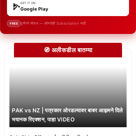
GET IT ON
Google Play
पूर्णपणे मोफत — कोणतेही Subscription नाही
FREE
🧭 अलीकडील बातम्या
PAK vs NZ | पत्रकार ओरडल्यावर बाबर आझमने दिले
भयानक रिएक्शन, पाहा VIDEO