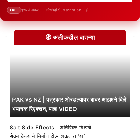
पूर्णपणे मोफत — कोणतेही Subscription नाही
FREE
🧭 अलीकडील बातम्या
PAK vs NZ | पत्रकार ओरडल्यावर बाबर आझमने दिले
भयानक रिएक्शन, पाहा VIDEO
Salt Side Effects | अतिरिक्त मिठाचे
सेवन केल्याने निर्माण होऊ शकतात ‘या’