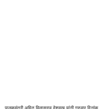
पालकमंत्री अमित विलासराव देशमुख यांनी गुरुवार दिनांक