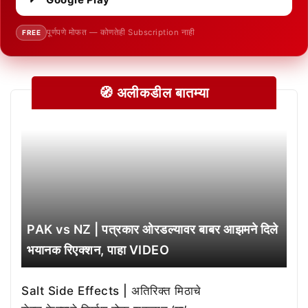
पूर्णपणे मोफत — कोणतेही Subscription नाही
FREE
🧭 अलीकडील बातम्या
PAK vs NZ | पत्रकार ओरडल्यावर बाबर आझमने दिले
भयानक रिएक्शन, पाहा VIDEO
Salt Side Effects | अतिरिक्त मिठाचे