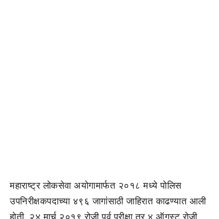
महाराष्ट्र लोकसेवा अयोगामार्फत २०१८ मध्ये पोलिस
उपनिरीक्षकपदाच्या ४९६ जागांसाठी जाहिरात काढण्यात आली
होती. २४ मार्च २०१९ रोजी पूर्व परीक्षा तर ४ ऑगस्ट रोजी