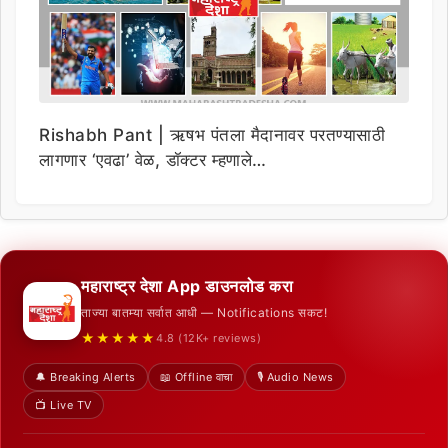
Rishabh Pant | ऋषभ पंतला मैदानावर परतण्यासाठी
लागणार ‘एवढा’ वेळ, डॉक्टर म्हणाले…
महाराष्ट्र देशा App डाउनलोड करा
ताज्या बातम्या सर्वात आधी — Notifications सकट!
★★★★★
4.8 (12K+ reviews)
🔔 Breaking Alerts
📖 Offline वाचा
🎙️ Audio News
📺 Live TV