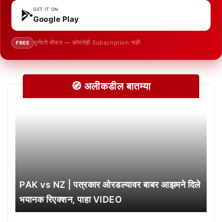
GET IT ON
Google Play
पूर्णपणे मोफत — कोणतेही Subscription नाही
FREE
🧭 अलीकडील बातम्या
PAK vs NZ | पत्रकार ओरडल्यावर बाबर आझमने दिले
भयानक रिएक्शन, पाहा VIDEO