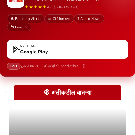
★★★★★
4.8 (12K+ reviews)
🔔 Breaking Alerts
📖 Offline वाचा
🎙️ Audio News
📺 Live TV
GET IT ON
Google Play
पूर्णपणे मोफत — कोणतेही Subscription नाही
FREE
🧭 अलीकडील बातम्या