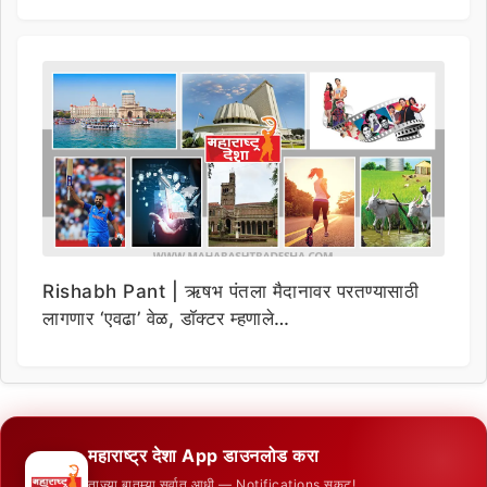
Rishabh Pant | ऋषभ पंतला मैदानावर परतण्यासाठी
लागणार ‘एवढा’ वेळ, डॉक्टर म्हणाले…
महाराष्ट्र देशा App डाउनलोड करा
ताज्या बातम्या सर्वात आधी — Notifications सकट!