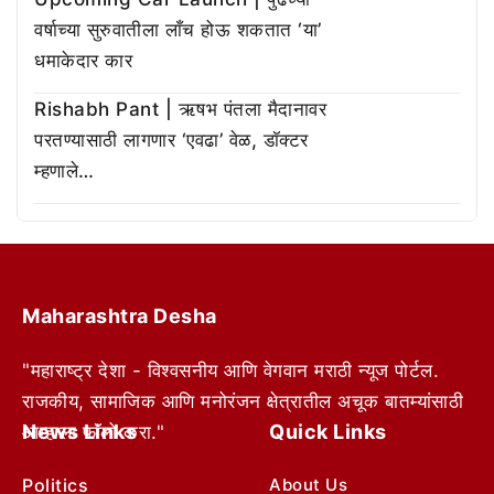
वर्षाच्या सुरुवातीला लाँच होऊ शकतात ‘या’
धमाकेदार कार
Rishabh Pant | ऋषभ पंतला मैदानावर
परतण्यासाठी लागणार ‘एवढा’ वेळ, डॉक्टर
म्हणाले…
Maharashtra Desha
"महाराष्ट्र देशा - विश्वसनीय आणि वेगवान मराठी न्यूज पोर्टल.
राजकीय, सामाजिक आणि मनोरंजन क्षेत्रातील अचूक बातम्यांसाठी
News Links
Quick Links
आम्हाला फॉलो करा."
Politics
About Us