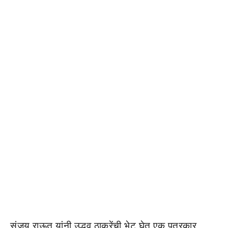
संजय राऊत यांनी उद्धव ठाकरेंची भेट घेत एक पत्रकार