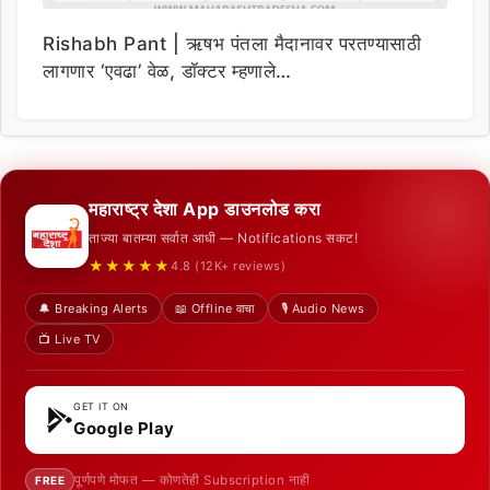
Rishabh Pant | ऋषभ पंतला मैदानावर परतण्यासाठी
लागणार ‘एवढा’ वेळ, डॉक्टर म्हणाले…
महाराष्ट्र देशा App डाउनलोड करा
ताज्या बातम्या सर्वात आधी — Notifications सकट!
★★★★★
4.8 (12K+ reviews)
🔔 Breaking Alerts
📖 Offline वाचा
🎙️ Audio News
📺 Live TV
GET IT ON
Google Play
पूर्णपणे मोफत — कोणतेही Subscription नाही
FREE