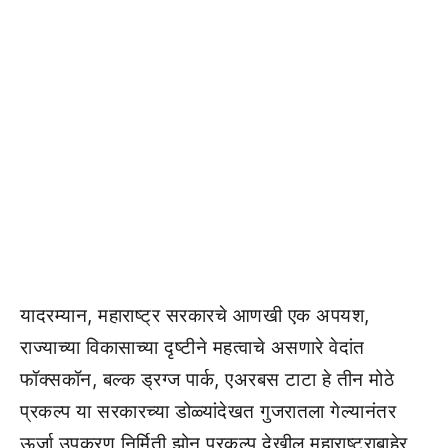
यादरम्यान, महाराष्ट्र सरकारचे आणखी एक अपयश,
राज्याच्या विकासाच्या दृष्टीने महत्वाचे असणारे वेदांत
फॉक्सकॉन, बल्क ड्रग्ज पार्क, एअरबस टाटा हे तीन मोठे
प्रकल्प या सरकारच्या डोळ्यांदेखत गुजरातला गेल्यानंतर
ऊर्जा उपकरण निर्मिती झोन प्रकल्प देखील महाराष्ट्राबाहेर,