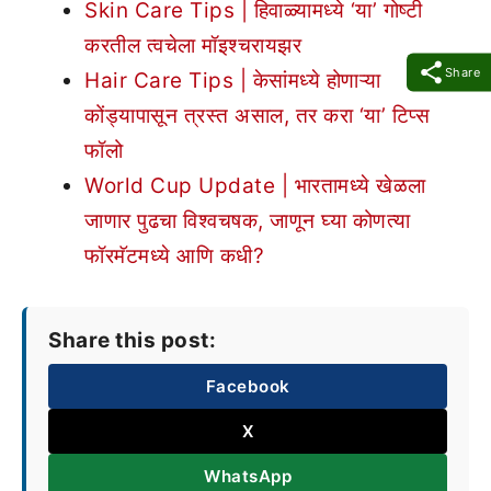
Skin Care Tips | हिवाळ्यामध्ये ‘या’ गोष्टी
करतील त्वचेला मॉइश्चरायझर
Share
Hair Care Tips | केसांमध्ये होणाऱ्या
कोंड्यापासून त्रस्त असाल, तर करा ‘या’ टिप्स
फॉलो
World Cup Update | भारतामध्ये खेळला
जाणार पुढचा विश्वचषक, जाणून घ्या कोणत्या
फॉरमॅटमध्ये आणि कधी?
Share this post:
Facebook
X
WhatsApp