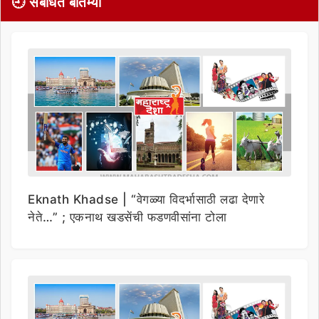
🕘 संबंधित बातम्या
Eknath Khadse | “वेगळ्या विदर्भासाठी लढा देणारे
नेते…” ; एकनाथ खडसेंची फडणवीसांना टोला