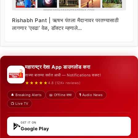
Rishabh Pant | ऋषभ पंतला मैदानावर परतण्यासाठी
लागणार ‘एवढा’ वेळ, डॉक्टर म्हणाले…
महाराष्ट्र देशा App डाउनलोड करा
ताज्या बातम्या सर्वात आधी — Notifications सकट!
★★★★★
4.8 (12K+ reviews)
🔔 Breaking Alerts
📖 Offline वाचा
🎙️ Audio News
📺 Live TV
GET IT ON
Google Play