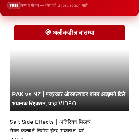
पूर्णपणे मोफत — कोणतेही Subscription नाही
FREE
🧭 अलीकडील बातम्या
PAK vs NZ | पत्रकार ओरडल्यावर बाबर आझमने दिले
भयानक रिएक्शन, पाहा VIDEO
Salt Side Effects | अतिरिक्त मिठाचे
सेवन केल्याने निर्माण होऊ शकतात ‘या’