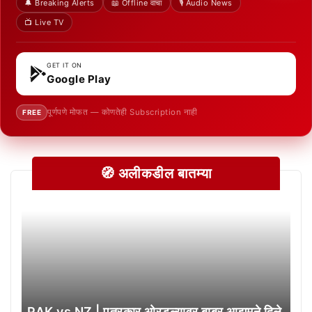
🔔 Breaking Alerts
📖 Offline वाचा
🎙️ Audio News
📺 Live TV
GET IT ON
Google Play
पूर्णपणे मोफत — कोणतेही Subscription नाही
FREE
🧭 अलीकडील बातम्या
PAK vs NZ | पत्रकार ओरडल्यावर बाबर आझमने दिले