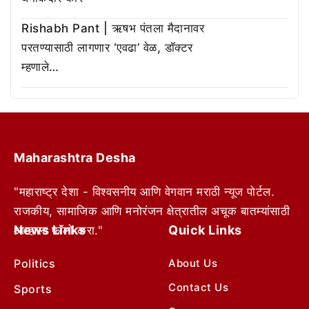
Rishabh Pant | ऋषभ पंतला मैदानावर
परतण्यासाठी लागणार ‘एवढा’ वेळ, डॉक्टर
म्हणाले…
Maharashtra Desha
"महाराष्ट्र देशा - विश्वसनीय आणि वेगवान मराठी न्यूज पोर्टल.
राजकीय, सामाजिक आणि मनोरंजन क्षेत्रातील अचूक बातम्यांसाठी
News Links
Quick Links
आम्हाला फॉलो करा."
Politics
About Us
Contact Us
Sports