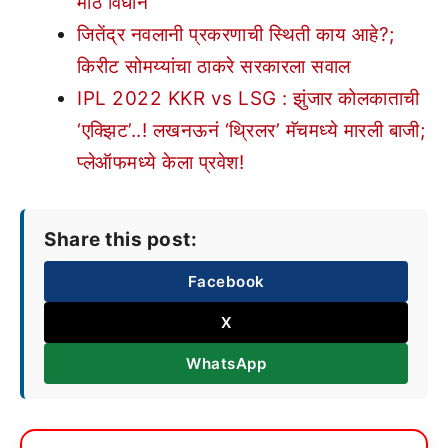
मोठे विधान
जितेंद्र नवलानी प्रकरणाची स्थिती काय आहे?;
किरीट सोमय्यांचा ठाकरे सरकारला सवाल
IPL 2022 KKR vs LSG : झुंजार कोलकाताची
‘एक्झिट’..! लखनऊनं ‘थ्रिलर’ मॅचमध्ये मारली बाजी;
प्लेऑफमध्ये केला प्रवेश!
Share this post:
Facebook
X
WhatsApp