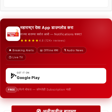
महाराष्ट्र देशा App डाउनलोड करा
ताज्या बातम्या सर्वात आधी — Notifications सकट!
★★★★★
4.8 (12K+ reviews)
🔔 Breaking Alerts
📖 Offline वाचा
🎙️ Audio News
📺 Live TV
GET IT ON
Google Play
पूर्णपणे मोफत — कोणतेही Subscription नाही
FREE
🧭 अलीकडील बातम्या