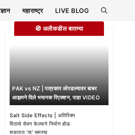
रज्ञान
महाराष्ट्र
LIVE BLOG
🧭 अलीकडील बातम्या
PAK vs NZ | पत्रकार ओरडल्यावर बाबर
आझमने दिले भयानक रिएक्शन, पाहा VIDEO
Salt Side Effects | अतिरिक्त
मिठाचे सेवन केल्याने निर्माण होऊ
शकतात ‘या’ समस्या