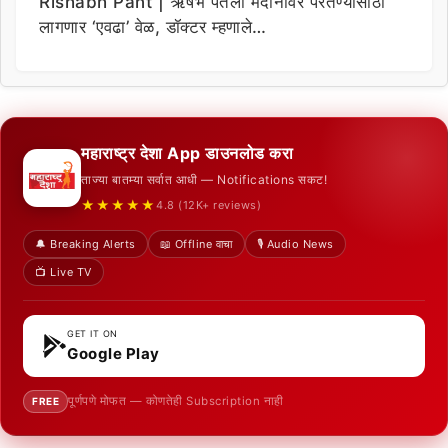
Rishabh Pant | ऋषभ पंतला मैदानावर परतण्यासाठी
लागणार ‘एवढा’ वेळ, डॉक्टर म्हणाले…
महाराष्ट्र देशा App डाउनलोड करा
ताज्या बातम्या सर्वात आधी — Notifications सकट!
★★★★★
4.8 (12K+ reviews)
🔔 Breaking Alerts
📖 Offline वाचा
🎙️ Audio News
📺 Live TV
GET IT ON
Google Play
पूर्णपणे मोफत — कोणतेही Subscription नाही
FREE