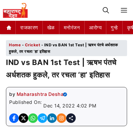
M
राजकारण
राजकारण
खेळ
खेळ
मनोरंजन
मनोरंजन
आरोग्य
आरोग्य
गुन्हे
गुन्हे
कृष
कृष
Home
-
Cricket
-
IND vs BAN 1st Test | ऋषभ पंतचे अर्धशतक
हुकले, तर रचला ‘हा’ इतिहास
IND vs BAN 1st Test | ऋषभ पंतचे
अर्धशतक हुकले, तर रचला ‘हा’ इतिहास
by
Maharashtra Desha
Published On:
Dec 14, 2022 4:02 PM