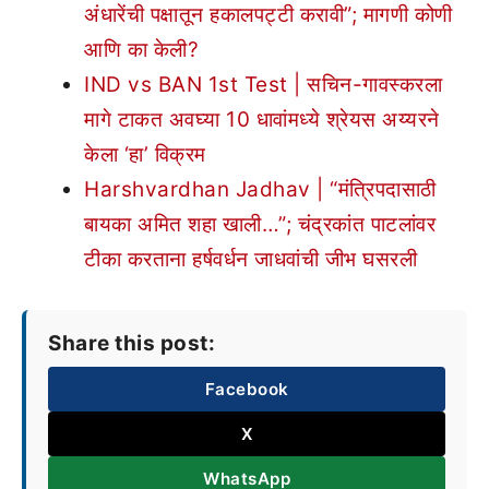
अंधारेंची पक्षातून हकालपट्टी करावी”; मागणी कोणी
आणि का केली?
IND vs BAN 1st Test | सचिन-गावस्करला
मागे टाकत अवघ्या 10 धावांमध्ये श्रेयस अय्यरने
केला ‘हा’ विक्रम
Harshvardhan Jadhav | “मंत्रिपदासाठी
बायका अमित शहा खाली…”; चंद्रकांत पाटलांवर
टीका करताना हर्षवर्धन जाधवांची जीभ घसरली
Share this post:
Facebook
X
WhatsApp