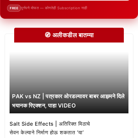
पूर्णपणे मोफत — कोणतेही Subscription नाही
FREE
🧭 अलीकडील बातम्या
PAK vs NZ | पत्रकार ओरडल्यावर बाबर आझमने दिले
भयानक रिएक्शन, पाहा VIDEO
Salt Side Effects | अतिरिक्त मिठाचे
सेवन केल्याने निर्माण होऊ शकतात ‘या’