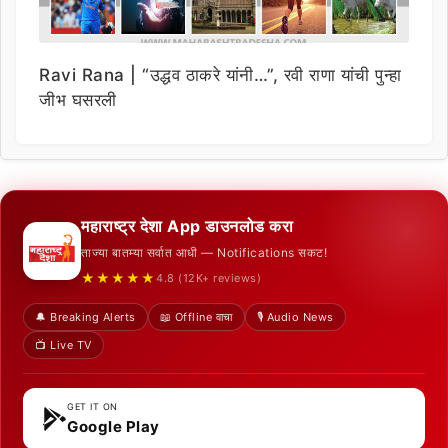
Ravi Rana | “उद्धव ठाकरे यांनी…”, रवी राणा यांची पुन्हा
जीभ घसरली
महाराष्ट्र देशा App डाउनलोड करा
ताज्या बातम्या सर्वात आधी — Notifications सकट!
★★★★★
4.8 (12K+ reviews)
🔔 Breaking Alerts
📖 Offline वाचा
🎙️ Audio News
📺 Live TV
GET IT ON
Google Play