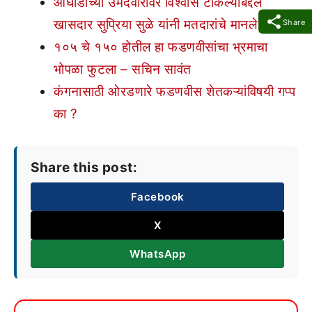
आघाडीच्या उमेदवारांवर विश्वास टाकल्याबद्दल
Share
खासदार सुप्रिया सुळे यांनी मतदारांचे मानले आभार
१०५ चे १५० होतील हा फडणवीसांचा भ्रमाचा
भोपळा फुटला – सचिन सावंत
कंगनासाठी ओरडणारे फडणवीस शेतकऱ्यांविषयी गप्प
का ?
Share this post:
Facebook
X
WhatsApp