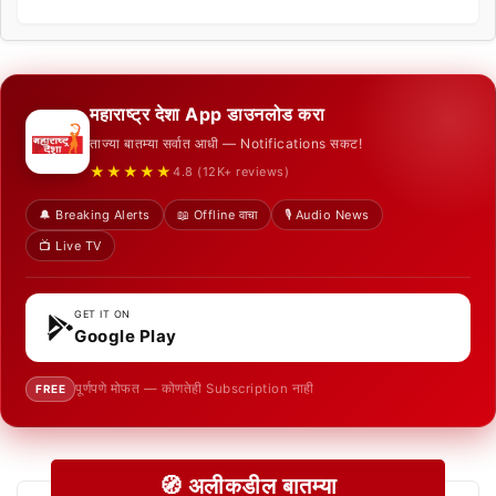
महाराष्ट्र देशा App डाउनलोड करा
ताज्या बातम्या सर्वात आधी — Notifications सकट!
★★★★★
4.8 (12K+ reviews)
🔔 Breaking Alerts
📖 Offline वाचा
🎙️ Audio News
📺 Live TV
GET IT ON
Google Play
पूर्णपणे मोफत — कोणतेही Subscription नाही
FREE
🧭 अलीकडील बातम्या