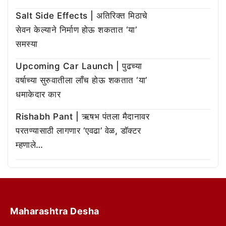
Salt Side Effects | अतिरिक्त मिठाचे
सेवन केल्याने निर्माण होऊ शकतात ‘या’
समस्या
Upcoming Car Launch | पुढच्या
वर्षाच्या सुरुवातीला लाँच होऊ शकतात ‘या’
धमाकेदार कार
Rishabh Pant | ऋषभ पंतला मैदानावर
परतण्यासाठी लागणार ‘एवढा’ वेळ, डॉक्टर
म्हणाले…
Maharashtra Desha