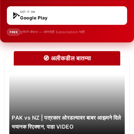
GET IT ON
Google Play
पूर्णपणे मोफत — कोणतेही Subscription नाही
FREE
🧭 अलीकडील बातम्या
PAK vs NZ | पत्रकार ओरडल्यावर बाबर आझमने दिले
भयानक रिएक्शन, पाहा VIDEO