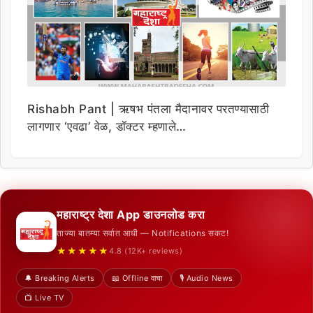
Rishabh Pant | ऋषभ पंतला मैदानावर परतण्यासाठी
लागणार ‘एवढा’ वेळ, डॉक्टर म्हणाले…
महाराष्ट्र देशा App डाउनलोड करा
ताज्या बातम्या सर्वात आधी — Notifications सकट!
★★★★★
4.8 (12K+ reviews)
🔔 Breaking Alerts
📖 Offline वाचा
🎙️ Audio News
📺 Live TV