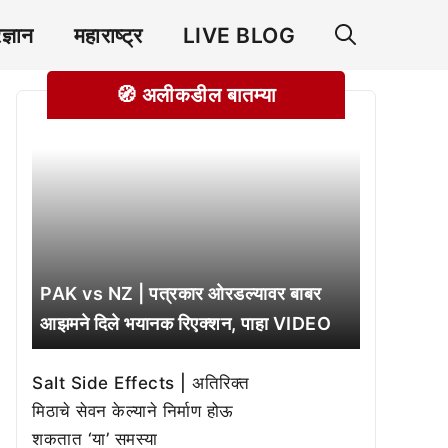
रज्ञान
महाराष्ट्र
LIVE BLOG
🧭 अलीकडील बातम्या
PAK vs NZ | पत्रकार ओरडल्यावर बाबर
आझमने दिले भयानक रिएक्शन, पाहा VIDEO
Salt Side Effects | अतिरिक्त
मिठाचे सेवन केल्याने निर्माण होऊ
शकतात ‘या’ समस्या