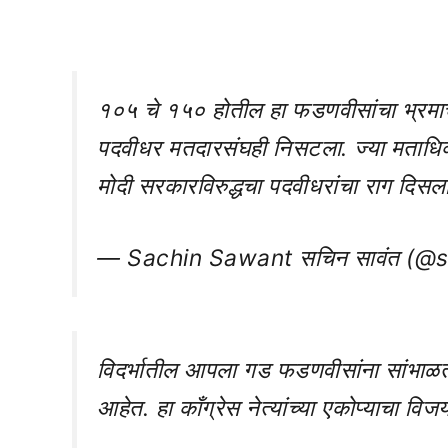
१०५ चे १५० होतील हा फडणवीसांचा भ्रमाचा 
पदवीधर मतदारसंघही निसटला. ज्या मताधिक्या
मोदी सरकारविरुद्धचा पदवीधरांचा राग दिसला ज
— Sachin Sawant सचिन सावंत (@
विदर्भातील आपला गड फडणवीसांना सांभाळता 
आहेत. हा काँग्रेस नेत्यांच्या एकोप्याचा व