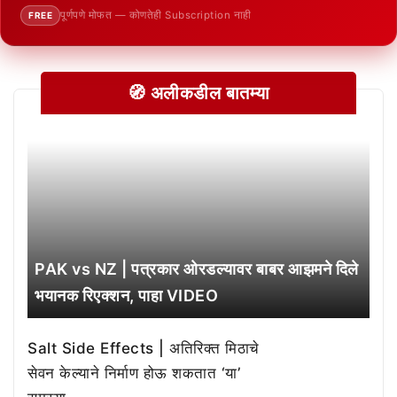
पूर्णपणे मोफत — कोणतेही Subscription नाही
FREE
🧭 अलीकडील बातम्या
PAK vs NZ | पत्रकार ओरडल्यावर बाबर आझमने दिले
भयानक रिएक्शन, पाहा VIDEO
Salt Side Effects | अतिरिक्त मिठाचे
सेवन केल्याने निर्माण होऊ शकतात ‘या’