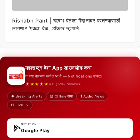
Rishabh Pant | ऋषभ पंतला मैदानावर परतण्यासाठी
लागणार ‘एवढा’ वेळ, डॉक्टर म्हणाले…
महाराष्ट्र देशा App डाउनलोड करा
ताज्या बातम्या सर्वात आधी — Notifications सकट!
★★★★★
4.8 (12K+ reviews)
🔔 Breaking Alerts
📖 Offline वाचा
🎙️ Audio News
📺 Live TV
GET IT ON
Google Play