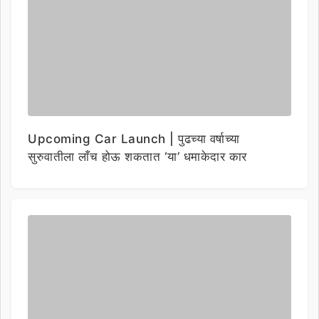
Upcoming Car Launch | पुढच्या वर्षाच्या
सुरुवातीला लाँच होऊ शकतात ‘या’ धमाकेदार कार