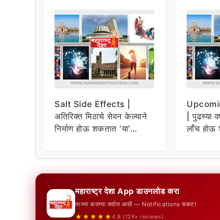
Salt Side Effects |
Upcomi
अतिरिक्त मिठाचे सेवन केल्याने
| पुढच्या व
निर्माण होऊ शकतात ‘या’
लाँच होऊ 
समस्या
धमाकेदार 
महाराष्ट्र देशा App डाउनलोड करा
ताज्या बातम्या सर्वात आधी — Notifications सकट!
★★★★★
4.8 (12K+ reviews)