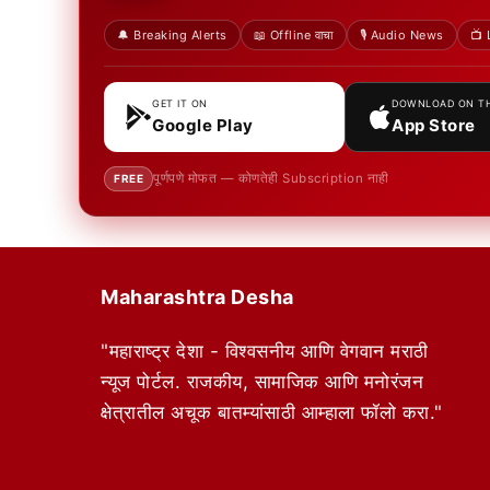
🔔 Breaking Alerts
📖 Offline वाचा
🎙️ Audio News
📺 
GET IT ON
DOWNLOAD ON T
Google Play
App Store
पूर्णपणे मोफत — कोणतेही Subscription नाही
FREE
Maharashtra Desha
"महाराष्ट्र देशा - विश्वसनीय आणि वेगवान मराठी
न्यूज पोर्टल. राजकीय, सामाजिक आणि मनोरंजन
क्षेत्रातील अचूक बातम्यांसाठी आम्हाला फॉलो करा."