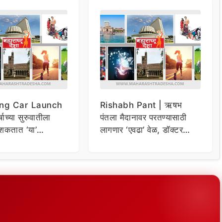
ng Car Launch
Rishabh Pant | ऋषभ
र्षाच्या सुरुवातीला
पंतला मैदानावर परतण्यासाठी
शकतात ‘या’
लागणार ‘एवढा’ वेळ, डॉक्टर
कार
म्हणाले…