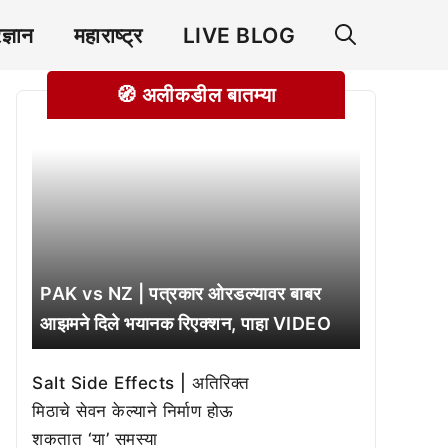
रज्ञान
महाराष्ट्र
LIVE BLOG
🧭 अलीकडील बातम्या
PAK vs NZ | पत्रकार ओरडल्यावर बाबर
आझमने दिले भयानक रिएक्शन, पाहा VIDEO
Salt Side Effects | अतिरिक्त
मिठाचे सेवन केल्याने निर्माण होऊ
शकतात ‘या’ समस्या