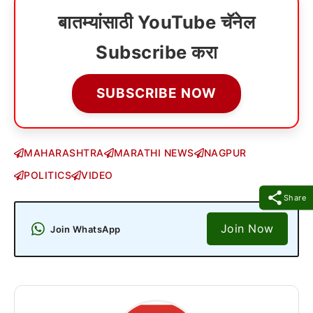
बातम्यांसाठी YouTube चॅनेल
Subscribe करा
SUBSCRIBE NOW
MAHARASHTRA
MARATHI NEWS
NAGPUR
POLITICS
VIDEO
Share
Join Now
Join WhatsApp