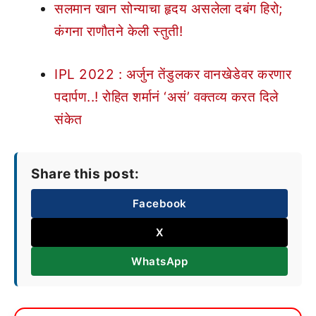
सलमान खान सोन्याचा हृदय असलेला दबंग हिरो;
कंगना राणौतने केली स्तुती!
IPL 2022 : अर्जुन तेंडुलकर वानखेडेवर करणार
पदार्पण..! रोहित शर्मानं ‘असं’ वक्तव्य करत दिले
संकेत
Share this post:
Facebook
X
WhatsApp