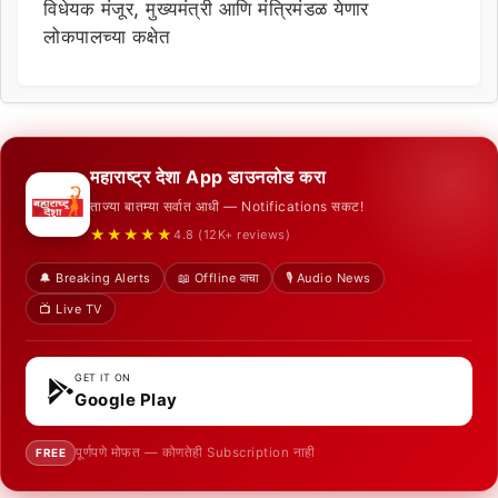
विधेयक मंजूर, मुख्यमंत्री आणि मंत्रिमंडळ येणार
लोकपालच्या कक्षेत
महाराष्ट्र देशा App डाउनलोड करा
ताज्या बातम्या सर्वात आधी — Notifications सकट!
★★★★★
4.8 (12K+ reviews)
🔔 Breaking Alerts
📖 Offline वाचा
🎙️ Audio News
📺 Live TV
GET IT ON
Google Play
पूर्णपणे मोफत — कोणतेही Subscription नाही
FREE