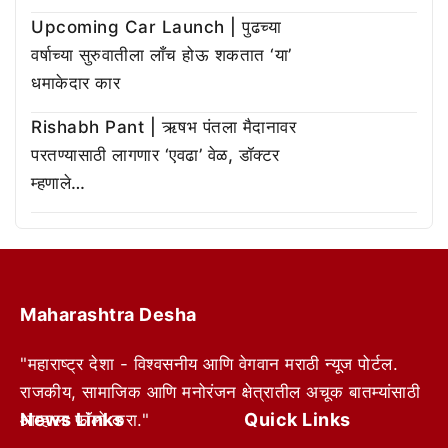
Upcoming Car Launch | पुढच्या
वर्षाच्या सुरुवातीला लाँच होऊ शकतात ‘या’
धमाकेदार कार
Rishabh Pant | ऋषभ पंतला मैदानावर
परतण्यासाठी लागणार ‘एवढा’ वेळ, डॉक्टर
म्हणाले…
Maharashtra Desha
"महाराष्ट्र देशा - विश्वसनीय आणि वेगवान मराठी न्यूज पोर्टल.
राजकीय, सामाजिक आणि मनोरंजन क्षेत्रातील अचूक बातम्यांसाठी
News Links
Quick Links
आम्हाला फॉलो करा."