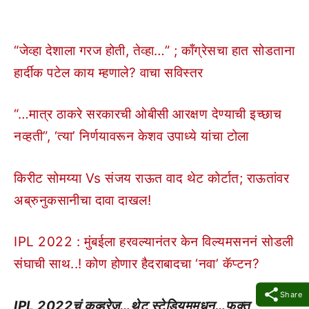
“जेव्हा देशाला गरज होती, तेव्हा…” ; काँग्रेसचा हात सोडताना
हार्दीक पटेल काय म्हणाले? वाचा सविस्तर
“…मात्र ठाकरे सरकारची ओबीसी आरक्षण देण्याची इच्छाच
नव्हती”, ‘त्या’ निर्णयावरून केशव उपाध्ये यांचा टोला
किरीट सोमय्या Vs संजय राऊत वाद थेट कोर्टात; राऊतांवर
अब्रुनुकसानीचा दावा दाखल!
IPL 2022 : मुंबईला हरवल्यानंतर केन विल्यमसननं सोडली
संघाची साथ..! कोण होणार हैदराबादचा ‘नवा’ कॅप्टन?
Share
IPL 2022चं कव्हरेज…थेट स्टेडियममधून…फक्त