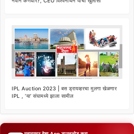
नवीन कर्णधार?, CEO विश्वनाथन यांचा खुलासा
IPL Auction 2023 | बस ड्रायव्हरचा मुलगा खेळणार
IPL , ‘या’ संघामध्ये झाला सामील
महाराष्ट्र देशा App डाउनलोड करा