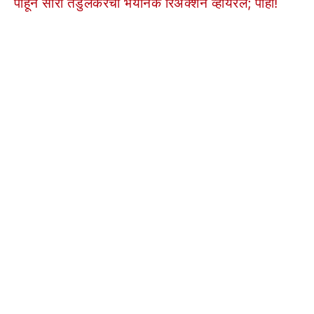
पाहून सारा तेंडुलकरची भयानक रिअ‍ॅक्शन व्हायरल; पाहा!