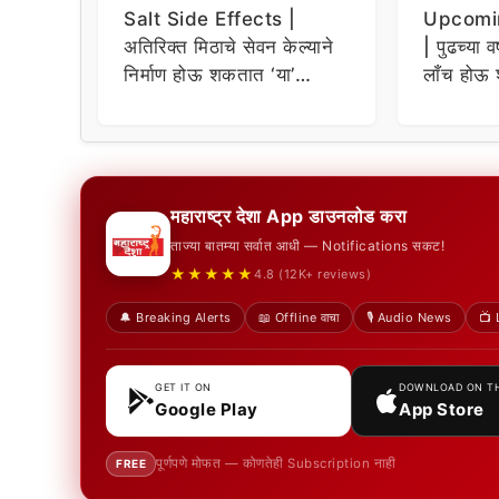
Salt Side Effects |
Upcomi
अतिरिक्त मिठाचे सेवन केल्याने
| पुढच्या व
निर्माण होऊ शकतात ‘या’
लाँच होऊ 
समस्या
धमाकेदार 
महाराष्ट्र देशा App डाउनलोड करा
ताज्या बातम्या सर्वात आधी — Notifications सकट!
★★★★★
4.8 (12K+ reviews)
🔔 Breaking Alerts
📖 Offline वाचा
🎙️ Audio News
📺 
GET IT ON
DOWNLOAD ON T
Google Play
App Store
पूर्णपणे मोफत — कोणतेही Subscription नाही
FREE