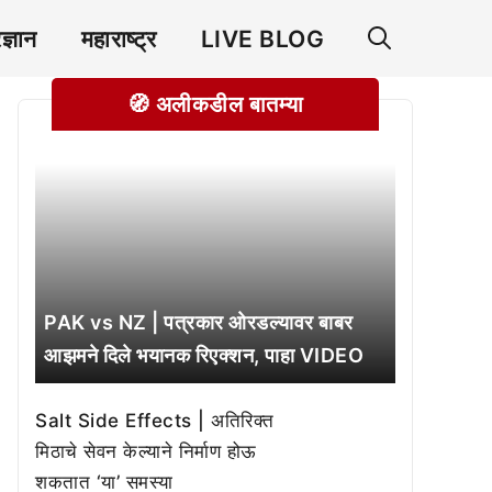
रज्ञान
महाराष्ट्र
LIVE BLOG
🧭 अलीकडील बातम्या
PAK vs NZ | पत्रकार ओरडल्यावर बाबर
आझमने दिले भयानक रिएक्शन, पाहा VIDEO
Salt Side Effects | अतिरिक्त
मिठाचे सेवन केल्याने निर्माण होऊ
शकतात ‘या’ समस्या