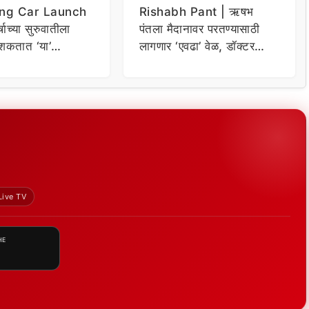
ng Car Launch
Rishabh Pant | ऋषभ
र्षाच्या सुरुवातीला
पंतला मैदानावर परतण्यासाठी
शकतात ‘या’
लागणार ‘एवढा’ वेळ, डॉक्टर
कार
म्हणाले…
Live TV
HE