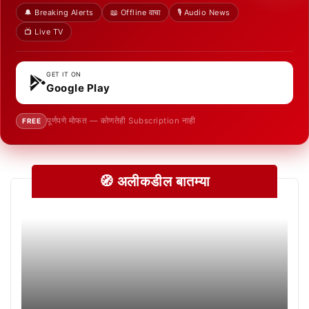
🔔 Breaking Alerts
📖 Offline वाचा
🎙️ Audio News
📺 Live TV
GET IT ON
Google Play
पूर्णपणे मोफत — कोणतेही Subscription नाही
FREE
🧭 अलीकडील बातम्या