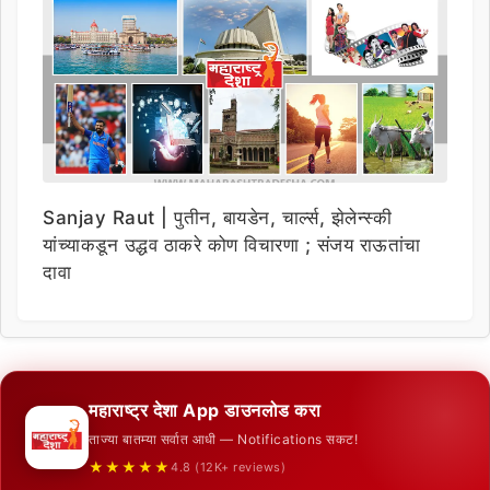
Sanjay Raut | पुतीन, बायडेन, चार्ल्स, झेलेन्स्की
यांच्याकडून उद्धव ठाकरे कोण विचारणा ; संजय राऊतांचा
दावा
महाराष्ट्र देशा App डाउनलोड करा
ताज्या बातम्या सर्वात आधी — Notifications सकट!
★★★★★
4.8 (12K+ reviews)