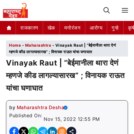
M
राजकारण
राजकारण
खेळ
खेळ
मनोरंजन
मनोरंजन
आरोग्य
आरोग्य
गुन्हे
गुन्हे
कृष
कृष
Home
-
Maharashtra
-
Vinayak Raut | “बेईमानीला थारा देणं
म्हणजे कीड लागल्यासारख” ; विनायक राऊत यांचा घणाघात
Vinayak Raut | “बेईमानीला थारा देणं
म्हणजे कीड लागल्यासारख” ; विनायक राऊत
यांचा घणाघात
by
Maharashtra Desha
Published On:
Nov 15, 2022 12:55 PM