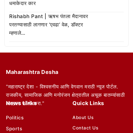
धमाकेदार कार
Rishabh Pant | ऋषभ पंतला मैदानावर
परतण्यासाठी लागणार ‘एवढा’ वेळ, डॉक्टर
म्हणाले…
Maharashtra Desha
"महाराष्ट्र देशा - विश्वसनीय आणि वेगवान मराठी न्यूज पोर्टल.
राजकीय, सामाजिक आणि मनोरंजन क्षेत्रातील अचूक बातम्यांसाठी
News Links
Quick Links
आम्हाला फॉलो करा."
Politics
About Us
Contact Us
Sports