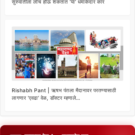
सुरुवातीला लाँच होऊ शकतात ‘या’ धमाकेदार कार
Rishabh Pant | ऋषभ पंतला मैदानावर परतण्यासाठी
लागणार ‘एवढा’ वेळ, डॉक्टर म्हणाले…