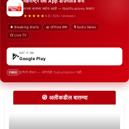
महाराष्ट्र देशा App डाउनलोड करा
ताज्या बातम्या सर्वात आधी — Notifications सकट!
★★★★★
4.8 (12K+ reviews)
🔔 Breaking Alerts
📖 Offline वाचा
🎙️ Audio News
📺 Live TV
GET IT ON
Google Play
पूर्णपणे मोफत — कोणतेही Subscription नाही
FREE
🧭 अलीकडील बातम्या