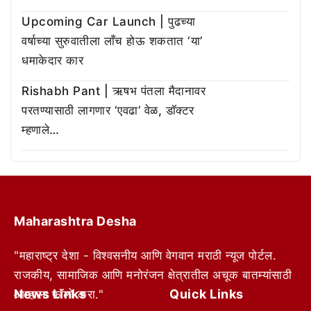
Upcoming Car Launch | पुढच्या
वर्षाच्या सुरुवातीला लाँच होऊ शकतात ‘या’
धमाकेदार कार
Rishabh Pant | ऋषभ पंतला मैदानावर
परतण्यासाठी लागणार ‘एवढा’ वेळ, डॉक्टर
म्हणाले…
Maharashtra Desha
"महाराष्ट्र देशा - विश्वसनीय आणि वेगवान मराठी न्यूज पोर्टल.
राजकीय, सामाजिक आणि मनोरंजन क्षेत्रातील अचूक बातम्यांसाठी
News Links
Quick Links
आम्हाला फॉलो करा."