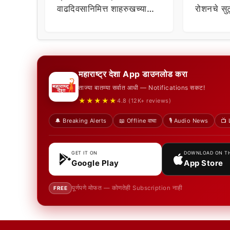
वाढदिवसानिमित्त शाहरुखच्या
रोशनचे सुट
उपस्थितीवर चाहत्यांची
प्रतिक्रिया
महाराष्ट्र देशा App डाउनलोड करा
ताज्या बातम्या सर्वात आधी — Notifications सकट!
★★★★★
4.8 (12K+ reviews)
🔔 Breaking Alerts
📖 Offline वाचा
🎙️ Audio News
📺 
GET IT ON
DOWNLOAD ON T
Google Play
App Store
पूर्णपणे मोफत — कोणतेही Subscription नाही
FREE