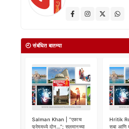
🕘 संबंधित बातम्या
Salman Khan | “एकाच
Hritik Ro
फ्रेममध्ये दोन…”; सलमानच्या
सबा आणि 