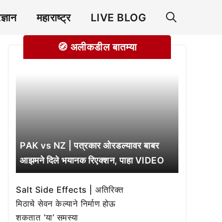
रज्ञान
महाराष्ट्र
LIVE BLOG
🧭 अलीकडील बातम्या
PAK vs NZ | पत्रकार ओरडल्यावर बाबर
आझमने दिले भयानक रिएक्शन, पाहा VIDEO
Salt Side Effects | अतिरिक्त
मिठाचे सेवन केल्याने निर्माण होऊ
शकतात ‘या’ समस्या