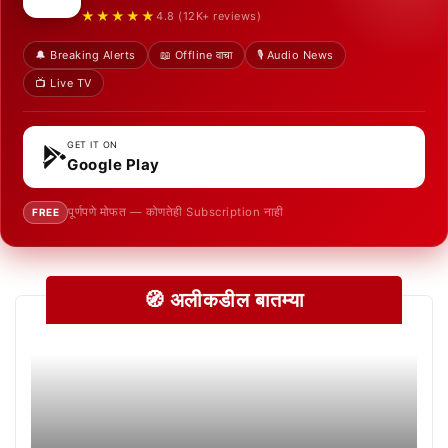
★★★★★
4.8 (12K+ reviews)
🔔 Breaking Alerts
📖 Offline वाचा
🎙️ Audio News
📺 Live TV
GET IT ON
Google Play
पूर्णपणे मोफत — कोणतेही Subscription नाही
FREE
🧭 अलीकडील बातम्या