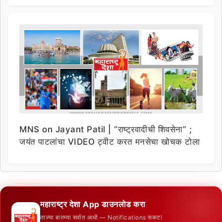
MNS on Jayant Patil | “राष्ट्रवादीची शिवसेना” ;
जयंत पाटलांचा VIDEO ट्वीट करत मनसेचा खोचक टोला
महाराष्ट्र देशा App डाउनलोड करा
ताज्या बातम्या सर्वात आधी — Notifications सकट!