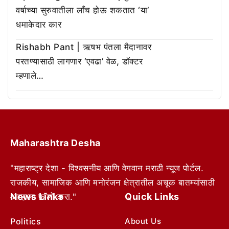
वर्षाच्या सुरुवातीला लाँच होऊ शकतात ‘या’
धमाकेदार कार
Rishabh Pant | ऋषभ पंतला मैदानावर
परतण्यासाठी लागणार ‘एवढा’ वेळ, डॉक्टर
म्हणाले…
Maharashtra Desha
"महाराष्ट्र देशा - विश्वसनीय आणि वेगवान मराठी न्यूज पोर्टल.
राजकीय, सामाजिक आणि मनोरंजन क्षेत्रातील अचूक बातम्यांसाठी
News Links
Quick Links
आम्हाला फॉलो करा."
Politics
About Us