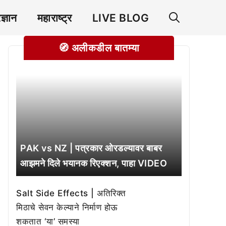
रज्ञान
महाराष्ट्र
LIVE BLOG
🧭 अलीकडील बातम्या
PAK vs NZ | पत्रकार ओरडल्यावर बाबर
आझमने दिले भयानक रिएक्शन, पाहा VIDEO
Salt Side Effects | अतिरिक्त
मिठाचे सेवन केल्याने निर्माण होऊ
शकतात ‘या’ समस्या