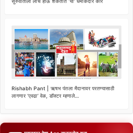
सुरुवातीला लाँच होऊ शकतात ‘या’ धमाकेदार कार
Rishabh Pant | ऋषभ पंतला मैदानावर परतण्यासाठी
लागणार ‘एवढा’ वेळ, डॉक्टर म्हणाले…