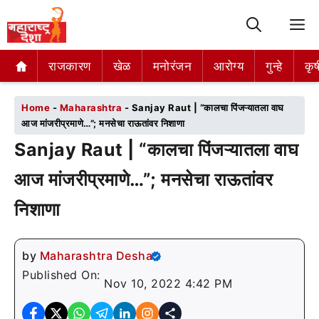
M
राजकारण
राजकारण
खेळ
खेळ
मनोरंजन
मनोरंजन
आरोग्य
आरोग्य
गुन्हे
गुन्हे
कृष
कृष
Home
-
Maharashtra
-
Sanjay Raut | “कालचा पिंजऱ्यातला वाघ
आज मांजरीप्रमाणे…”; मनसेचा राऊतांवर निशाणा
Sanjay Raut | “कालचा पिंजऱ्यातला वाघ
आज मांजरीप्रमाणे…”; मनसेचा राऊतांवर
निशाणा
by
Maharashtra Desha
Published On:
Nov 10, 2022 4:42 PM