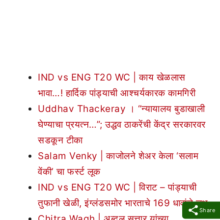
IND vs ENG T20 WC | काय खेळलास
भावा…! हार्दिक पांड्याची आश्चर्यकारक कामगिरी
Uddhav Thackeray । “न्यायालय बुडाखाली
घेण्याचा प्रयत्न…”; उद्धव ठाकरेंची केंद्र सरकारवर
सडकून टीका
Salam Venky | काजोलने शेअर केला ‘सलाम
वेंकी’ चा फर्स्ट लूक
IND vs ENG T20 WC | विराट – पांड्याची
तुफानी खेळी, इंग्लंडसमोर भारताचे 169 धावांचे लक्ष
Share
Chitra Wagh | अब्दुल सत्तार यांच्या