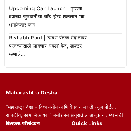
Upcoming Car Launch | पुढच्या
वर्षाच्या सुरुवातीला लाँच होऊ शकतात ‘या’
धमाकेदार कार
Rishabh Pant | ऋषभ पंतला मैदानावर
परतण्यासाठी लागणार ‘एवढा’ वेळ, डॉक्टर
म्हणाले…
Maharashtra Desha
"महाराष्ट्र देशा - विश्वसनीय आणि वेगवान मराठी न्यूज पोर्टल.
राजकीय, सामाजिक आणि मनोरंजन क्षेत्रातील अचूक बातम्यांसाठी
News Links
Quick Links
आम्हाला फॉलो करा."