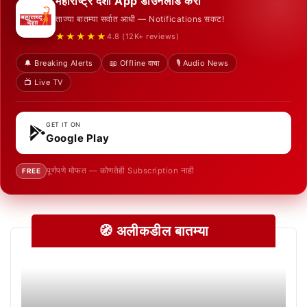
महाराष्ट्र देशा App डाउनलोड करा
ताज्या बातम्या सर्वात आधी — Notifications सकट!
★★★★★
4.8 (12K+ reviews)
🔔 Breaking Alerts
📖 Offline वाचा
🎙️ Audio News
📺 Live TV
GET IT ON
Google Play
पूर्णपणे मोफत — कोणतेही Subscription नाही
FREE
🧭 अलीकडील बातम्या