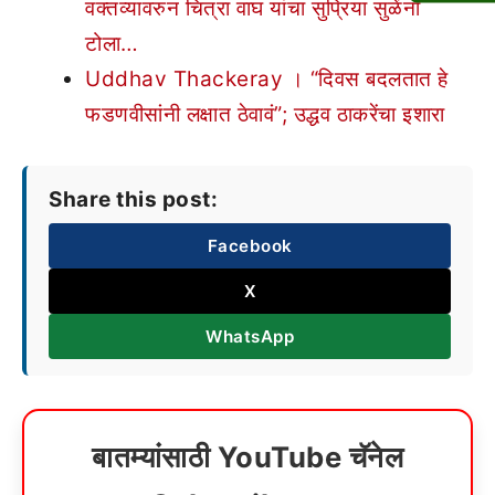
वक्तव्यावरुन चित्रा वाघ यांचा सुप्रिया सुळेंना
टोला…
Uddhav Thackeray । “दिवस बदलतात हे
फडणवीसांनी लक्षात ठेवावं”; उद्धव ठाकरेंचा इशारा
Share this post:
Facebook
X
WhatsApp
बातम्यांसाठी YouTube चॅनेल