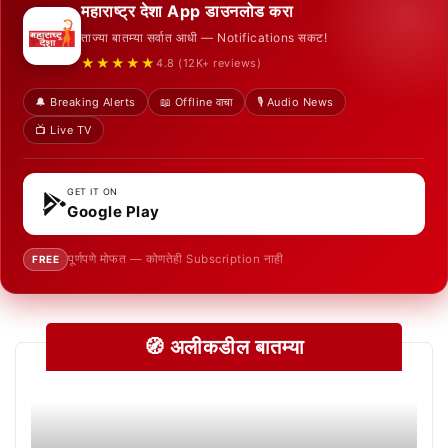
महाराष्ट्र देशा App डाउनलोड करा
ताज्या बातम्या सर्वात आधी — Notifications सकट!
★★★★★
4.8 (12K+ reviews)
🔔 Breaking Alerts
📖 Offline वाचा
🎙️ Audio News
📺 Live TV
GET IT ON
Google Play
पूर्णपणे मोफत — कोणतेही Subscription नाही
FREE
🧭 अलीकडील बातम्या