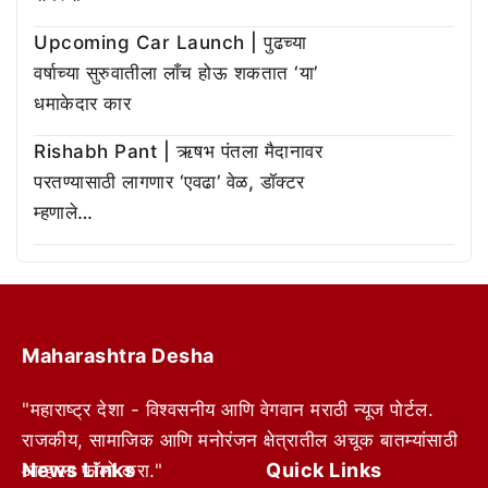
Upcoming Car Launch | पुढच्या
वर्षाच्या सुरुवातीला लाँच होऊ शकतात ‘या’
धमाकेदार कार
Rishabh Pant | ऋषभ पंतला मैदानावर
परतण्यासाठी लागणार ‘एवढा’ वेळ, डॉक्टर
म्हणाले…
Maharashtra Desha
"महाराष्ट्र देशा - विश्वसनीय आणि वेगवान मराठी न्यूज पोर्टल.
राजकीय, सामाजिक आणि मनोरंजन क्षेत्रातील अचूक बातम्यांसाठी
News Links
Quick Links
आम्हाला फॉलो करा."