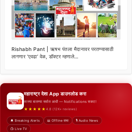
Rishabh Pant | ऋषभ पंतला मैदानावर परतण्यासाठी
लागणार ‘एवढा’ वेळ, डॉक्टर म्हणाले…
महाराष्ट्र देशा App डाउनलोड करा
ताज्या बातम्या सर्वात आधी — Notifications सकट!
★★★★★
4.8 (12K+ reviews)
🔔 Breaking Alerts
📖 Offline वाचा
🎙️ Audio News
📺 Live TV