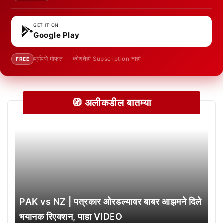
GET IT ON
Google Play
पूर्णपणे मोफत — कोणतेही Subscription नाही
FREE
🧭 अलीकडील बातम्या
PAK vs NZ | पत्रकार ओरडल्यावर बाबर आझमने दिले
भयानक रिएक्शन, पाहा VIDEO