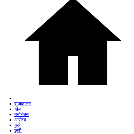
राजकारण
खेळ
मनोरंजन
आरोग्य
गुन्हे
कृषी