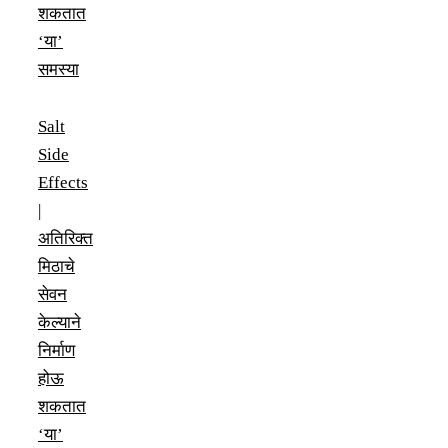
शकतात
‘या’
समस्या
Salt
Side
Effects
|
अतिरिक्त
मिठाचे
सेवन
केल्याने
निर्माण
होऊ
शकतात
‘या’