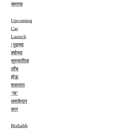
समस्या
Upcoming
Car
Launch
| पुढच्या
वर्षाच्या
सुरुवातीला
लाँच
होऊ
शकतात
‘या’
धमाकेदार
कार
Rishabh