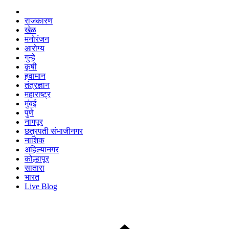
राजकारण
खेळ
मनोरंजन
आरोग्य
गुन्हे
कृषी
हवामान
तंत्रज्ञान
महाराष्ट्र
मुंबई
पुणे
नागपूर
छत्रपती संभाजीनगर
नाशिक
अहिल्यानगर
कोल्हापूर
सातारा
भारत
Live Blog