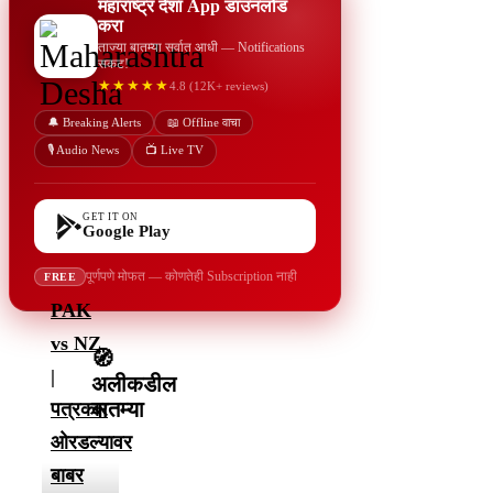
महाराष्ट्र देशा App डाउनलोड
करा
ताज्या बातम्या सर्वात आधी — Notifications
सकट!
★★★★★
4.8 (12K+ reviews)
🔔 Breaking Alerts
📖 Offline वाचा
🎙️ Audio News
📺 Live TV
GET IT ON
Google Play
पूर्णपणे मोफत — कोणतेही Subscription नाही
FREE
PAK
vs NZ
🧭
|
अलीकडील
बातम्या
पत्रकार
ओरडल्यावर
बाबर