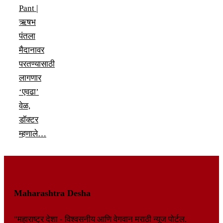
Pant |
ऋषभ
पंतला
मैदानावर
परतण्यासाठी
लागणार
‘एवढा’
वेळ,
डॉक्टर
म्हणाले…
Maharashtra Desha
"महाराष्ट्र देशा - विश्वसनीय आणि वेगवान मराठी न्यूज पोर्टल.