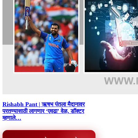
Rishabh Pant | ऋषभ पंतला मैदानावर
परतण्यासाठी लागणार ‘एवढा’ वेळ, डॉक्टर
म्हणाले…