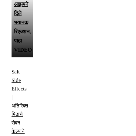
आझमने
दिले
भयानक
रिएक्शन,
पाहा
VIDEO
Salt
Side
Effects
|
अतिरिक्त
मिठाचे
सेवन
केल्याने