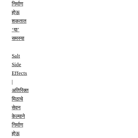
निर्माण
होऊ
शकतात
‘या’
समस्या
Salt
Side
Effects
|
अतिरिक्त
मिठाचे
सेवन
केल्याने
निर्माण
होऊ