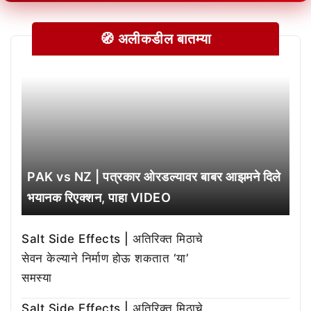
🧭 अलीकडील बातम्या
PAK vs NZ | पत्रकार ओरडल्यावर बाबर आझमने दिले
भयानक रिएक्शन, पाहा VIDEO
Salt Side Effects | अतिरिक्त मिठाचे
सेवन केल्याने निर्माण होऊ शकतात ‘या’
समस्या
Salt Side Effects | अतिरिक्त मिठाचे