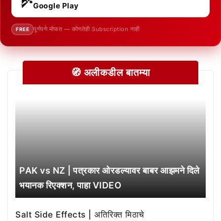
Google Play
पूर्णपणे मोफत — कोणतेही Subscription नाही
FREE
🧭 अलीकडील बातम्या
PAK vs NZ | पत्रकार ओरडल्यावर बाबर आझमने दिले
भयानक रिएक्शन, पाहा VIDEO
Salt Side Effects | अतिरिक्त मिठाचे