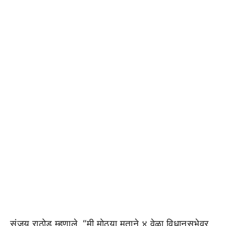
संजय राठोड म्हणाले, “मी मोठ्या मताने ४ वेळा विधानसभेवर