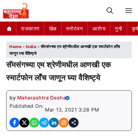
M
राजकारण
राजकारण
खेळ
खेळ
मनोरंजन
मनोरंजन
आरोग्य
आरोग्य
गुन्हे
गुन्हे
कृष
कृष
Home
-
India
-
सॅमसंगच्या एम श्रेणीमधील आणखी एक स्मार्टफोन लाँच
जाणून घ्या वैशिष्ट्ये
सॅमसंगच्या एम श्रेणीमधील आणखी एक
स्मार्टफोन लाँच जाणून घ्या वैशिष्ट्ये
by
Maharashtra Desha
Published On:
Mar 13, 2021 3:28 PM