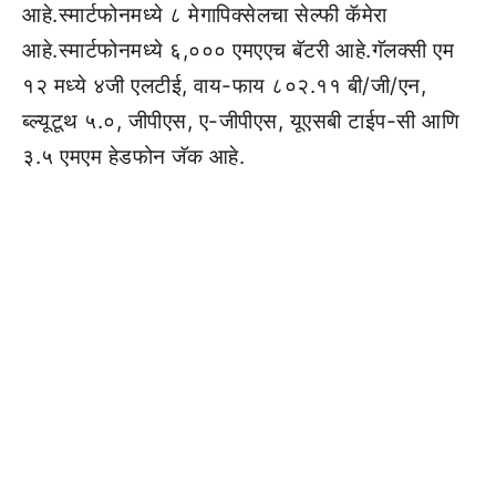
आहे.स्मार्टफोनमध्ये ८ मेगापिक्सेलचा सेल्फी कॅमेरा
आहे.स्मार्टफोनमध्ये ६,००० एमएएच बॅटरी आहे.गॅलक्सी एम
१२ मध्ये ४जी एलटीई, वाय-फाय ८०२.११ बी/जी/एन,
ब्ल्यूटूथ ५.०, जीपीएस, ए-जीपीएस, यूएसबी टाईप-सी आणि
३.५ एमएम हेडफोन जॅक आहे.