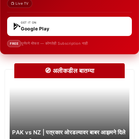
📺 Live TV
GET IT ON
Google Play
पूर्णपणे मोफत — कोणतेही Subscription नाही
FREE
🧭 अलीकडील बातम्या
PAK vs NZ | पत्रकार ओरडल्यावर बाबर आझमने दिले