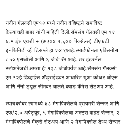
नवीन गॅलक्सी एम१२ मध्ये नवीन वैशिष्ट्ये समाविष्ट
केल्याचही बाबर यांनी माहिती दिली.सॅमसंग गॅलक्सी एम १२
६.५ इंच एचडी + (७२०x १,६०० पिक्सेल्स) टीएफटी
इनफिनिटी व्ही डिसप्ले हा २०:९आहे.स्मार्टफोनला एक्सिनोस
८५० एसओसी आणि ६ जीबी रॅम आहे. तर इंटरर्नल
स्टोअरेजची क्षमता ही १२८ जीबीपर्यंत आहे.सॅमसंग गॅलक्सी
एम १२हे डिव्हाईस अँड्राईडवर आधारित यूआ कोअर ओएस
आणि नॅनो ड्यूल सीमवर चालते.क्वाड कॅमेरा सेटअप आहे.
त्याचबरोबर त्यामध्ये ४८ मेगापिक्सेलचे प्रायमरी सेन्सर आणि
एफ/२.० अपेर्ट्यूर, ५ मेगापिक्सेलचा अल्ट्रा वाईड सेन्सर, २
मेगापिक्सेलचे मॅक्रो सेटअप आणि २ मेगापिक्सेल डेप्थ सेन्सर