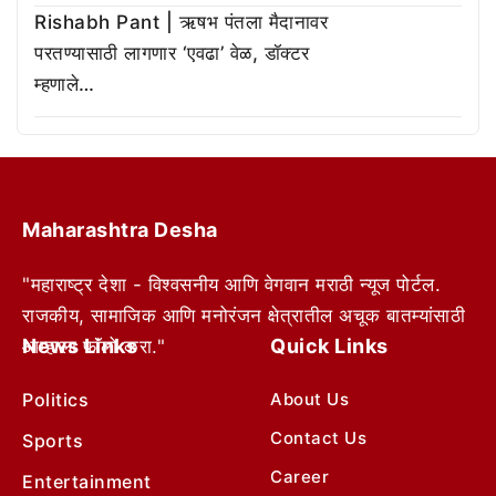
Rishabh Pant | ऋषभ पंतला मैदानावर
परतण्यासाठी लागणार ‘एवढा’ वेळ, डॉक्टर
म्हणाले…
Maharashtra Desha
"महाराष्ट्र देशा - विश्वसनीय आणि वेगवान मराठी न्यूज पोर्टल.
राजकीय, सामाजिक आणि मनोरंजन क्षेत्रातील अचूक बातम्यांसाठी
News Links
Quick Links
आम्हाला फॉलो करा."
Politics
About Us
Contact Us
Sports
Career
Entertainment