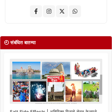
🕘 संबंधित बातम्या
Salt Side Effects | अतिरिक्त मिठाचे सेवन केल्याने