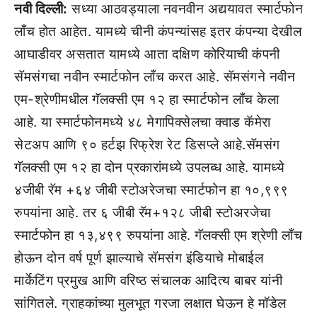
नवी दिल्ली:
सध्या आठवड्याला नवनवीन अद्ययावत स्मार्टफोन
लाँच होत आहेत. यामध्ये चीनी कंपन्यांसह इतर कंपन्या देखील
आघाडीवर असतात यामध्ये आता दक्षिण कोरियाची कंपनी
सॅमसंगचा नवीन स्मार्टफोन लाँच करत आहे. सॅमसंगने नवीन
एम-श्रेणीमधील गॅलक्सी एम १२ हा स्मार्टफोन लाँच केला
आहे. या स्मार्टफोनमध्ये ४८ मेगापिक्सेलचा क्वाड कॅमेरा
सेटअप आणि ९० हर्टझ रिफ्रेश रेट डिसप्ले आहे.सॅमसंग
गॅलक्सी एम १२ हा दोन प्रकारांमध्ये उपलब्ध आहे. यामध्ये
४जीबी रॅम +६४ जीबी स्टोअरेजचा स्मार्टफोन हा १०,९९९
रुपयांना आहे. तर ६ जीबी रॅम+१२८ जीबी स्टोअरजेचा
स्मार्टफोन हा १३,४९९ रुपयांना आहे. गॅलक्सी एम श्रेणी लाँच
होऊन दोन वर्ष पूर्ण झाल्याचे सॅमसंग इंडियाचे मोबाईल
मार्केटिंग प्रमुख आणि वरिष्ठ संचालक आदित्य बाबर यांनी
सांगितले. ग्राहकांच्या मुलभूत गरजा लक्षात घेऊन हे मॉडेल