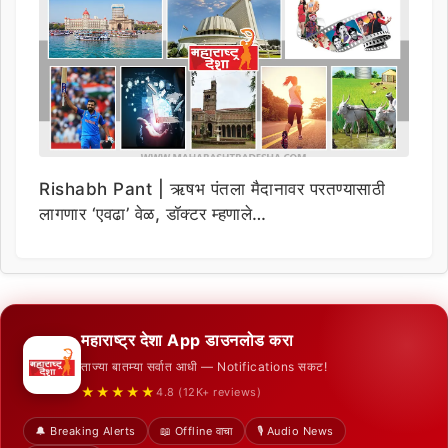
Rishabh Pant | ऋषभ पंतला मैदानावर परतण्यासाठी
लागणार ‘एवढा’ वेळ, डॉक्टर म्हणाले…
महाराष्ट्र देशा App डाउनलोड करा
ताज्या बातम्या सर्वात आधी — Notifications सकट!
★★★★★
4.8 (12K+ reviews)
🔔 Breaking Alerts
📖 Offline वाचा
🎙️ Audio News