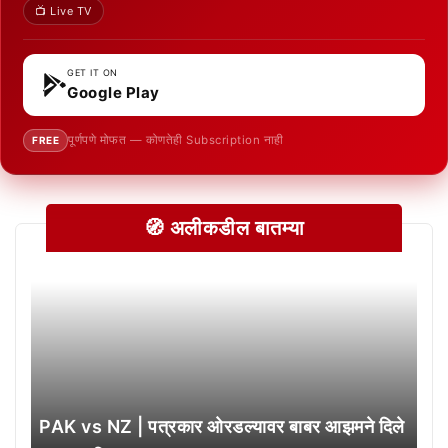
📺 Live TV
GET IT ON
Google Play
पूर्णपणे मोफत — कोणतेही Subscription नाही
FREE
🧭 अलीकडील बातम्या
PAK vs NZ | पत्रकार ओरडल्यावर बाबर आझमने दिले