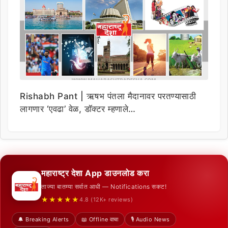
Rishabh Pant | ऋषभ पंतला मैदानावर परतण्यासाठी
लागणार ‘एवढा’ वेळ, डॉक्टर म्हणाले…
महाराष्ट्र देशा App डाउनलोड करा
ताज्या बातम्या सर्वात आधी — Notifications सकट!
★★★★★
4.8 (12K+ reviews)
🔔 Breaking Alerts
📖 Offline वाचा
🎙️ Audio News