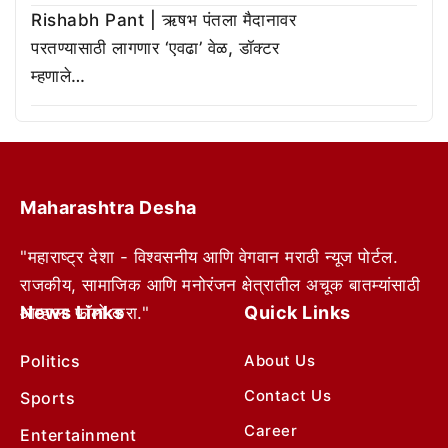
Rishabh Pant | ऋषभ पंतला मैदानावर
परतण्यासाठी लागणार ‘एवढा’ वेळ, डॉक्टर
म्हणाले…
Maharashtra Desha
"महाराष्ट्र देशा - विश्वसनीय आणि वेगवान मराठी न्यूज पोर्टल.
राजकीय, सामाजिक आणि मनोरंजन क्षेत्रातील अचूक बातम्यांसाठी
News Links
Quick Links
आम्हाला फॉलो करा."
Politics
About Us
Contact Us
Sports
Career
Entertainment