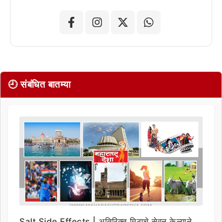
🕘 संबंधित बातम्या
Salt Side Effects | अतिरिक्त मिठाचे सेवन केल्याने