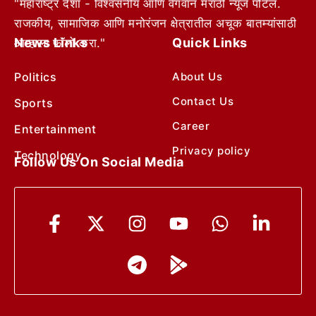
"महाराष्ट्र देशा - विश्वसनीय आणि वेगवान मराठी न्यूज पोर्टल.
राजकीय, सामाजिक आणि मनोरंजन क्षेत्रातील अचूक बातम्यांसाठी
News Links
Quick Links
आम्हाला फॉलो करा."
Politics
About Us
Contact Us
Sports
Career
Entertainment
Privacy policy
Technology
Follow Us On Social Media