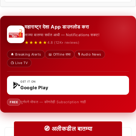
महाराष्ट्र देशा App डाउनलोड करा
ताज्या बातम्या सर्वात आधी — Notifications सकट!
★★★★★
4.8 (12K+ reviews)
🔔 Breaking Alerts
📖 Offline वाचा
🎙️ Audio News
📺 Live TV
GET IT ON
Google Play
पूर्णपणे मोफत — कोणतेही Subscription नाही
FREE
🧭 अलीकडील बातम्या