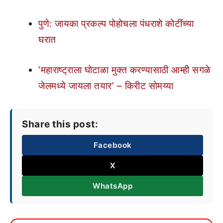
पुणे: जायका प्रकल्प पोहोचला पंधराशे कोटींच्या
घरात
‘महाराष्ट्राला घोटाळा मुक्त करण्यासाठी आम्ही सगळे
जेलमध्ये जायला तयार’ – किरीट सोमय्या
Share this post:
Facebook
X
WhatsApp