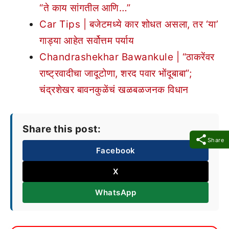
“ते काय सांगतील आणि…”
Car Tips | बजेटमध्ये कार शोधत असला, तर ‘या’
गाड्या आहेत सर्वोत्तम पर्याय
Chandrashekhar Bawankule | “ठाकरेंवर
राष्ट्रवादीचा जादूटोणा, शरद पवार भोंदूबाबा”;
चंद्रशेखर बावनकुळेंचं खळबळजनक विधान
Share this post:
Share
Facebook
X
WhatsApp