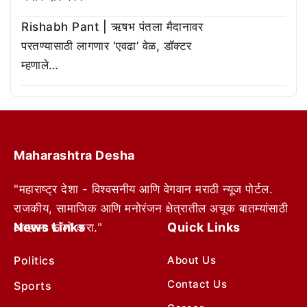
Rishabh Pant | ऋषभ पंतला मैदानावर
परतण्यासाठी लागणार ‘एवढा’ वेळ, डॉक्टर
म्हणाले…
Maharashtra Desha
"महाराष्ट्र देशा - विश्वसनीय आणि वेगवान मराठी न्यूज पोर्टल.
राजकीय, सामाजिक आणि मनोरंजन क्षेत्रातील अचूक बातम्यांसाठी
News Links
Quick Links
आम्हाला फॉलो करा."
Politics
About Us
Contact Us
Sports