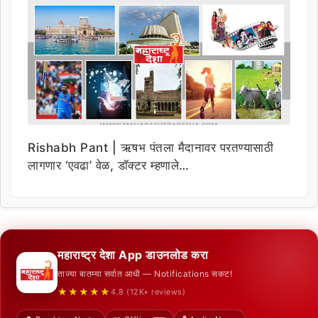
Rishabh Pant | ऋषभ पंतला मैदानावर परतण्यासाठी
लागणार ‘एवढा’ वेळ, डॉक्टर म्हणाले…
महाराष्ट्र देशा App डाउनलोड करा
ताज्या बातम्या सर्वात आधी — Notifications सकट!
★★★★★
4.8 (12K+ reviews)