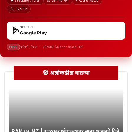
🔔 Breaking Alerts
📖 Offline वाचा
🎙️ Audio News
📺 Live TV
GET IT ON
Google Play
पूर्णपणे मोफत — कोणतेही Subscription नाही
FREE
🧭 अलीकडील बातम्या
PAK vs NZ | पत्रकार ओरडल्यावर बाबर आझमने दिले