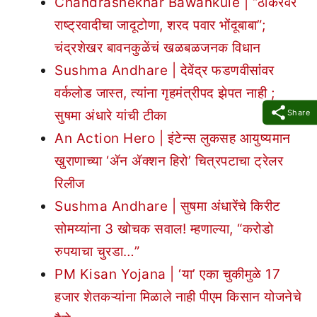
Chandrashekhar Bawankule | “ठाकरेंवर
राष्ट्रवादीचा जादूटोणा, शरद पवार भोंदूबाबा”;
चंद्रशेखर बावनकुळेंचं खळबळजनक विधान
Sushma Andhare | देवेंद्र फडणवीसांंवर
वर्कलोड जास्त, त्यांना गृहमंत्रीपद झेपत नाही ;
Share
सुषमा अंधारे यांची टीका
An Action Hero | इंटेन्स लुकसह आयुष्यमान
खुराणाच्या ‘ॲन ॲक्शन हिरो’ चित्रपटाचा ट्रेलर
रिलीज
Sushma Andhare | सुषमा अंधारेंचे किरीट
सोमय्यांना 3 खोचक सवाल! म्हणाल्या, “करोडो
रुपयाचा चुरडा…”
PM Kisan Yojana | ‘या’ एका चुकीमुळे 17
हजार शेतकऱ्यांना मिळाले नाही पीएम किसान योजनेचे