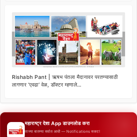
Rishabh Pant | ऋषभ पंतला मैदानावर परतण्यासाठी
लागणार ‘एवढा’ वेळ, डॉक्टर म्हणाले…
महाराष्ट्र देशा App डाउनलोड करा
ताज्या बातम्या सर्वात आधी — Notifications सकट!