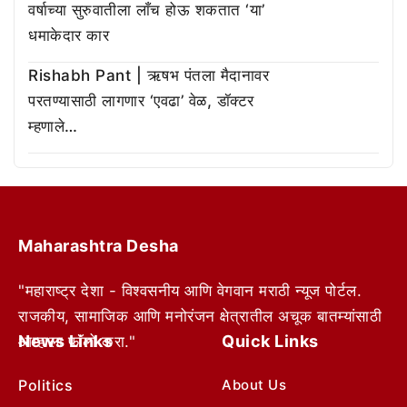
वर्षाच्या सुरुवातीला लाँच होऊ शकतात ‘या’
धमाकेदार कार
Rishabh Pant | ऋषभ पंतला मैदानावर
परतण्यासाठी लागणार ‘एवढा’ वेळ, डॉक्टर
म्हणाले…
Maharashtra Desha
"महाराष्ट्र देशा - विश्वसनीय आणि वेगवान मराठी न्यूज पोर्टल.
राजकीय, सामाजिक आणि मनोरंजन क्षेत्रातील अचूक बातम्यांसाठी
News Links
Quick Links
आम्हाला फॉलो करा."
Politics
About Us