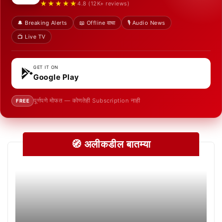
★★★★★
4.8 (12K+ reviews)
🔔 Breaking Alerts
📖 Offline वाचा
🎙️ Audio News
📺 Live TV
GET IT ON
Google Play
पूर्णपणे मोफत — कोणतेही Subscription नाही
FREE
🧭 अलीकडील बातम्या