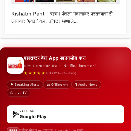
Rishabh Pant | ऋषभ पंतला मैदानावर परतण्यासाठी
लागणार ‘एवढा’ वेळ, डॉक्टर म्हणाले…
महाराष्ट्र देशा App डाउनलोड करा
ताज्या बातम्या सर्वात आधी — Notifications सकट!
★★★★★
4.8 (12K+ reviews)
🔔 Breaking Alerts
📖 Offline वाचा
🎙️ Audio News
📺 Live TV
GET IT ON
Google Play
पूर्णपणे मोफत — कोणतेही Subscription नाही
FREE