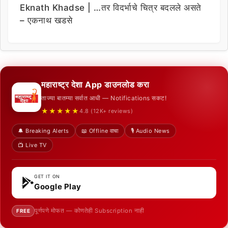
Eknath Khadse | …तर विदर्भाचे चित्र बदलले असते
– एकनाथ खडसे
महाराष्ट्र देशा App डाउनलोड करा
ताज्या बातम्या सर्वात आधी — Notifications सकट!
★★★★★
4.8 (12K+ reviews)
🔔 Breaking Alerts
📖 Offline वाचा
🎙️ Audio News
📺 Live TV
GET IT ON
Google Play
पूर्णपणे मोफत — कोणतेही Subscription नाही
FREE