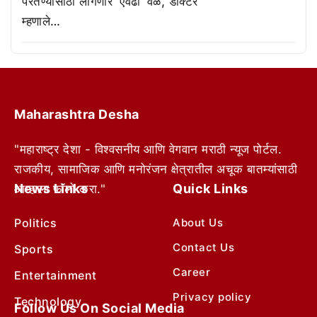
परतण्यासाठी लागणार ‘एवढा’ वेळ, डॉक्टर
म्हणाले…
Maharashtra Desha
"महाराष्ट्र देशा - विश्वसनीय आणि वेगवान मराठी न्यूज पोर्टल.
राजकीय, सामाजिक आणि मनोरंजन क्षेत्रातील अचूक बातम्यांसाठी
News Links
Quick Links
आम्हाला फॉलो करा."
Politics
About Us
Contact Us
Sports
Career
Entertainment
Privacy policy
Technology
Follow Us On Social Media