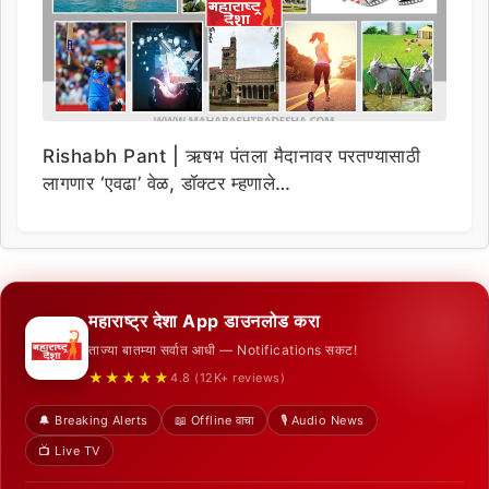
Rishabh Pant | ऋषभ पंतला मैदानावर परतण्यासाठी
लागणार ‘एवढा’ वेळ, डॉक्टर म्हणाले…
महाराष्ट्र देशा App डाउनलोड करा
ताज्या बातम्या सर्वात आधी — Notifications सकट!
★★★★★
4.8 (12K+ reviews)
🔔 Breaking Alerts
📖 Offline वाचा
🎙️ Audio News
📺 Live TV