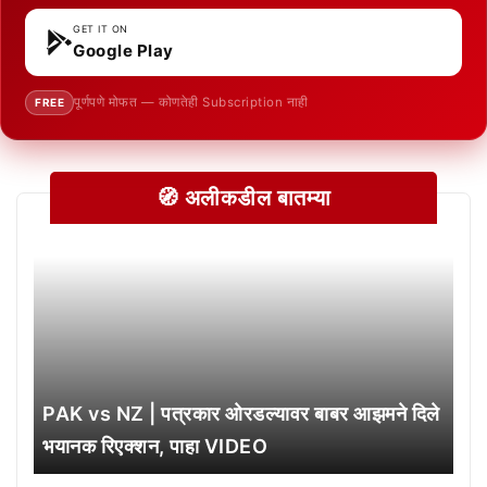
GET IT ON
Google Play
पूर्णपणे मोफत — कोणतेही Subscription नाही
FREE
🧭 अलीकडील बातम्या
PAK vs NZ | पत्रकार ओरडल्यावर बाबर आझमने दिले
भयानक रिएक्शन, पाहा VIDEO