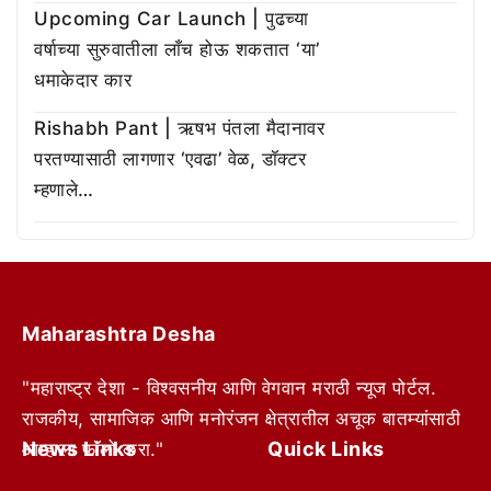
Upcoming Car Launch | पुढच्या
वर्षाच्या सुरुवातीला लाँच होऊ शकतात ‘या’
धमाकेदार कार
Rishabh Pant | ऋषभ पंतला मैदानावर
परतण्यासाठी लागणार ‘एवढा’ वेळ, डॉक्टर
म्हणाले…
Maharashtra Desha
"महाराष्ट्र देशा - विश्वसनीय आणि वेगवान मराठी न्यूज पोर्टल.
राजकीय, सामाजिक आणि मनोरंजन क्षेत्रातील अचूक बातम्यांसाठी
News Links
Quick Links
आम्हाला फॉलो करा."