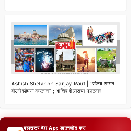
Ashish Shelar on Sanjay Raut | “संजय राऊत
बोलघेवडेपणा करतात” ; आशिष शेलारांचा पलटवार
महाराष्ट्र देशा App डाउनलोड करा