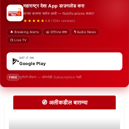
महाराष्ट्र देशा App डाउनलोड करा
ताज्या बातम्या सर्वात आधी — Notifications सकट!
★★★★★
4.8 (12K+ reviews)
🔔 Breaking Alerts
📖 Offline वाचा
🎙️ Audio News
📺 Live TV
GET IT ON
Google Play
पूर्णपणे मोफत — कोणतेही Subscription नाही
FREE
🧭 अलीकडील बातम्या