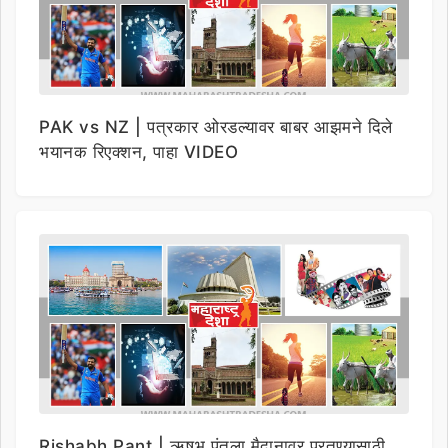
PAK vs NZ | पत्रकार ओरडल्यावर बाबर आझमने दिले
भयानक रिएक्शन, पाहा VIDEO
Rishabh Pant | ऋषभ पंतला मैदानावर परतण्यासाठी