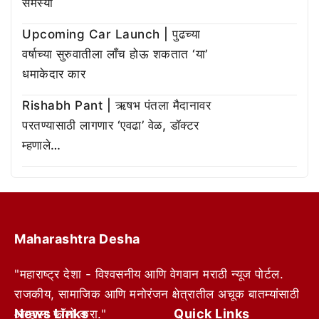
समस्या
Upcoming Car Launch | पुढच्या
वर्षाच्या सुरुवातीला लाँच होऊ शकतात ‘या’
धमाकेदार कार
Rishabh Pant | ऋषभ पंतला मैदानावर
परतण्यासाठी लागणार ‘एवढा’ वेळ, डॉक्टर
म्हणाले…
Maharashtra Desha
"महाराष्ट्र देशा - विश्वसनीय आणि वेगवान मराठी न्यूज पोर्टल.
राजकीय, सामाजिक आणि मनोरंजन क्षेत्रातील अचूक बातम्यांसाठी
News Links
Quick Links
आम्हाला फॉलो करा."