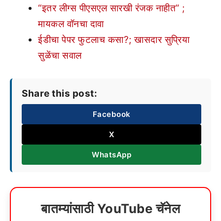
“इतर लीग्स पीएसएल सारखी रंजक नाहीत” ;
मायकल वॉनचा दावा
ईडीचा पेपर फुटलाच कसा?; खासदार सुप्रिया
सुळेंचा सवाल
Share this post:
Facebook
X
WhatsApp
बातम्यांसाठी YouTube चॅनेल